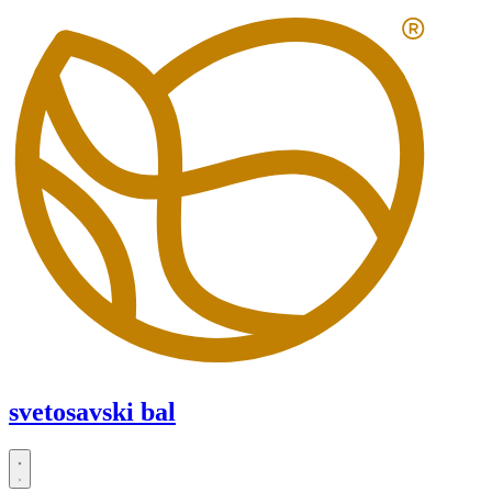
Скочите
на
садржај
svetosavski bal