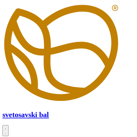
Скочите
на
садржај
svetosavski bal