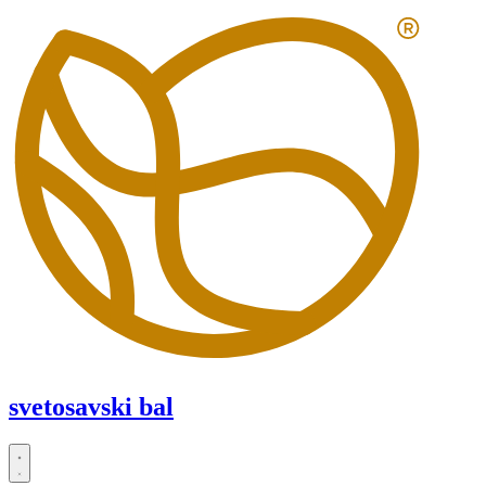
Скочите
на
садржај
svetosavski bal