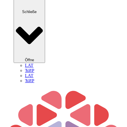
Schließe
Öffne
LAT
ЋИР
LAT
ЋИР