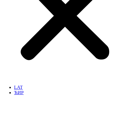
LAT
ЋИР