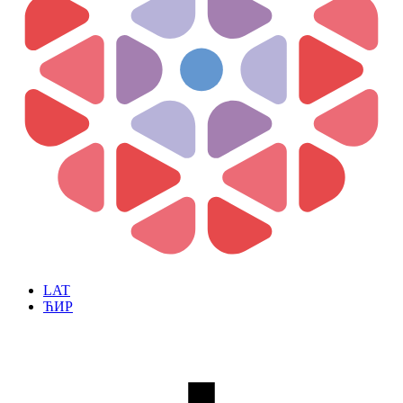
LAT
ЋИР