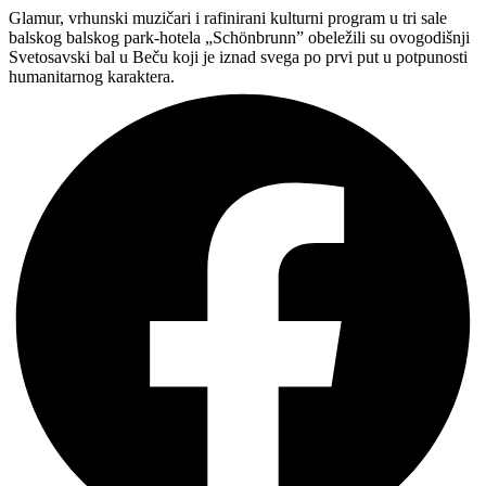
Glamur, vrhunski muzičari i rafinirani kulturni program u tri sale
balskog balskog park-hotela „Schönbrunn” obeležili su ovogodišnji
Svetosavski bal u Beču koji je iznad svega po prvi put u potpunosti
humanitarnog karaktera.