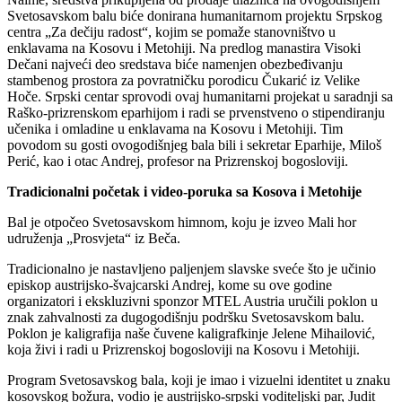
Svetosavskom balu biće donirana humanitarnom projektu Srpskog
centra „Za dečiju radost“, kojim se pomaže stanovništvo u
enklavama na Kosovu i Metohiji. Na predlog manastira Visoki
Dečani najveći deo sredstava biće namenjen obezbeđivanju
stambenog prostora za povratničku porodicu Čukarić iz Velike
Hoče. Srpski centar sprovodi ovaj humanitarni projekat u saradnji sa
Raško-prizrenskom eparhijom i radi se prvenstveno o stipendiranju
učenika i omladine u enklavama na Kosovu i Metohiji. Tim
povodom su gosti ovogodišnjeg bala bili i sekretar Eparhije, Miloš
Perić, kao i otac Andrej, profesor na Prizrenskoj bogosloviji.
Tradicionalni početak i video-poruka sa Kosova i Metohije
Bal je otpočeo Svetosavskom himnom, koju je izveo Mali hor
udruženja „Prosvjeta“ iz Beča.
Tradicionalno je nastavljeno paljenjem slavske sveće što je učinio
episkop austrijsko-švajcarski Andrej, kome su ove godine
organizatori i ekskluzivni sponzor MTEL Austria uručili poklon u
znak zahvalnosti za dugogodišnju podršku Svetosavskom balu.
Poklon je kaligrafija naše čuvene kaligrafkinje Jelene Mihailović,
koja živi i radi u Prizrenskoj bogosloviji na Kosovu i Metohiji.
Program Svetosavskog bala, koji je imao i vizuelni identitet u znaku
kosovskog božura, vodio je austrijsko-srpski voditeljski par, Judit