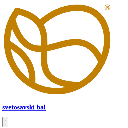
Скочите
на
садржај
svetosavski bal