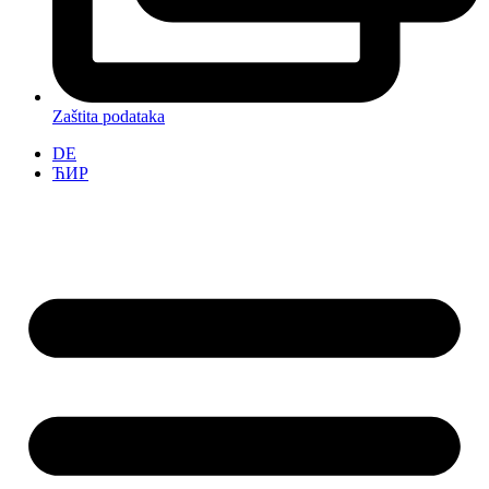
Zaštita podataka
DE
ЋИР