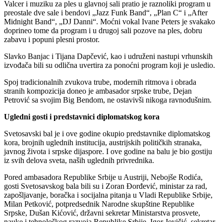
Valcer i muziku za ples u glavnoj sali pratio je raznoliki program u
preostale dve sale i bendovi „Jazz Funk Band“, „Plan C“ i „After
Midnight Band“, „DJ Danni“. Moćni vokal Ivane Peters je svakako
doprineo tome da program i u drugoj sali pozove na ples, dobru
zabavu i popuni plesni prostor.
Slavko Banjac i Tijana Dapčević, kao i udruženi nastupi vrhunskih
izvođača bili su odlična uvertira za ponoćni program koji je usledio.
Spoj tradicionalnih zvukova trube, modernih ritmova i obrada
stranih kompozicija doneo je ambasador srpske trube, Dejan
Petrović sa svojim Big Bendom, ne ostavivši nikoga ravnodušnim.
Ugledni gosti i predstavnici diplomatskog kora
Svetosavski bal je i ove godine okupio predstavnike diplomatskog
kora, brojnih uglednih institucija, austrijskih političkih stranaka,
javnog života i srpske dijaspore. I ove godine na balu je bio gostiju
iz svih delova sveta, naših uglednih privrednika.
Pored ambasadora Republike Srbije u Austriji, Nebojše Rodića,
gosti Svetosavskog bala bili su i Zoran Đorđević, ministar za rad,
zapošljavanje, boračka i socijalna pitanja u Vladi Republike Srbije,
Milan Petković, potpredsednik Narodne skupštine Republike
Srpske, Dušan Kićović, državni sekretar Ministarstva prosvete,
nauke i tehnološkog razvoja Republike Srbije, Igor Jovičić, sekretar