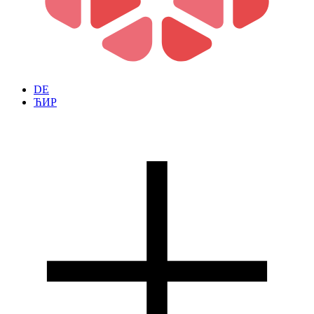
DE
ЋИР