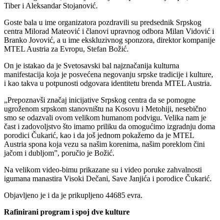
Tiber i Aleksandar Stojanović.
Goste bala u ime organizatora pozdravili su predsednik Srpskog
centra Milorad Mateović i članovi upravnog odbora Milan Vidović i
Branko Jovović, a u ime ekskluzivnog sponzora, direktor kompanije
MTEL Austria za Evropu, Stefan Božić.
On je istakao da je Svetosavski bal najznačanija kulturna
manifestacija koja je posvećena negovanju srpske tradicije i kulture,
i kao takva u potpunosti odgovara identitetu brenda MTEL Austria.
„Prepoznavši značaj inicijative Srpskog centra da se pomogne
ugroženom srpskom stanovništu na Kosovu i Metohiji, nesebično
smo se odazvali ovom velikom humanom podvigu. Velika nam je
čast i zadovoljstvo što imamo priliku da omogućimo izgradnju doma
porodici Čukarić, kao i da još jednom pokažemo da je MTEL
Austria spona koja vezu sa našim korenima, našim poreklom čini
jačom i dubljom”, poručio je Božić.
Na velikom video-bimu prikazane su i video poruke zahvalnosti
igumana manastira Visoki Dečani, Save Janjića i porodice Čukarić.
Objavljeno je i da je prikupljeno 44685 evra.
Rafinirani program i spoj dve kulture