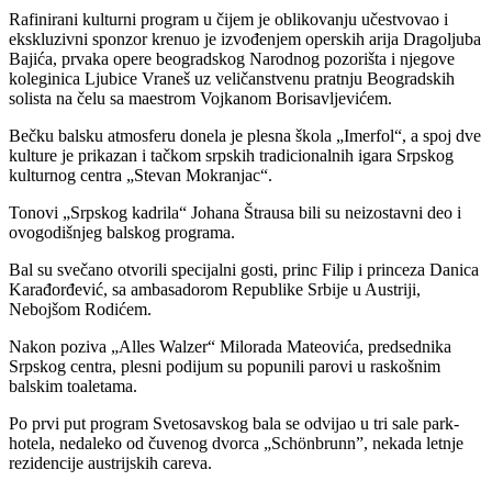
Rafinirani kulturni program u čijem je oblikovanju učestvovao i
ekskluzivni sponzor krenuo je izvođenjem operskih arija Dragoljuba
Bajića, prvaka opere beogradskog Narodnog pozorišta i njegove
koleginica Ljubice Vraneš uz veličanstvenu pratnju Beogradskih
solista na čelu sa maestrom Vojkanom Borisavljevićem.
Bečku balsku atmosferu donela je plesna škola „Imerfol“, a spoj dve
kulture je prikazan i tačkom srpskih tradicionalnih igara Srpskog
kulturnog centra „Stevan Mokranjac“.
Tonovi „Srpskog kadrila“ Johana Štrausa bili su neizostavni deo i
ovogodišnjeg balskog programa.
Bal su svečano otvorili specijalni gosti, princ Filip i princeza Danica
Karađorđević, sa ambasadorom Republike Srbije u Austriji,
Nebojšom Rodićem.
Nakon poziva „Alles Walzer“ Milorada Mateovića, predsednika
Srpskog centra, plesni podijum su popunili parovi u raskošnim
balskim toaletama.
Po prvi put program Svetosavskog bala se odvijao u tri sale park-
hotela, nedaleko od čuvenog dvorca „Schönbrunn”, nekada letnje
rezidencije austrijskih careva.