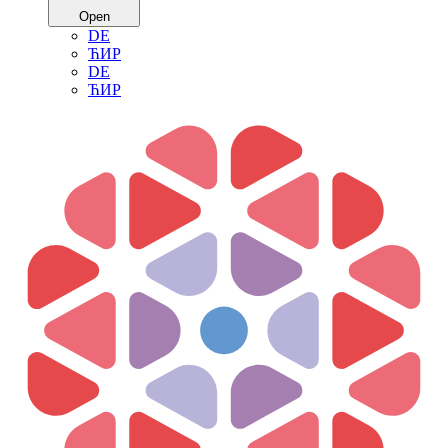
Open
DE
ЋИР
DE
ЋИР