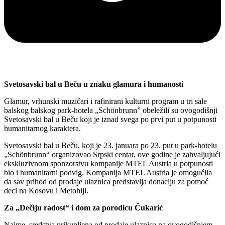
Svetosavski bal u Beču u znaku glamura i humanosti
Glamur, vrhunski muzičari i rafinirani kulturni program u tri sale
balskog balskog park-hotela „Schönbrunn” obeležili su ovogodišnji
Svetosavski bal u Beču koji je iznad svega po prvi put u potpunosti
humanitarnog karaktera.
Svetosavski bal u Beču, koji je 23. januara po 23. put u park-hotelu
„Schönbrunn“ organizovao Srpski centar, ove godine je zahvaljujući
ekskluzivnom sponzorstvu kompanije MTEL Austria u potpunosti
bio i humanitarni podvig. Kompanija MTEL Austria je omogućila
da sav prihod od prodaje ulaznica predstavlja donaciju za pomoć
deci na Kosovu i Metohiji.
Za „Dečiju radost“ i dom za porodicu Čukarić
Naime, sredstva prikupljena od prodaje ulaznica na ovogodišnjem