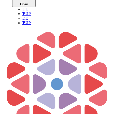
Open
DE
ЋИР
DE
ЋИР