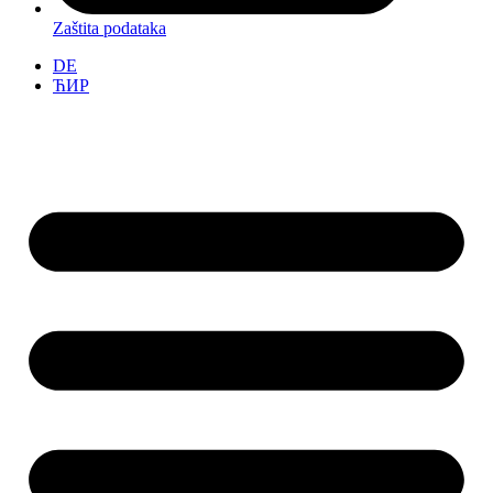
Zaštita podataka
DE
ЋИР