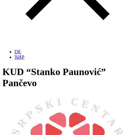
DE
ЋИР
KUD “Stanko Paunović”
Pančevo