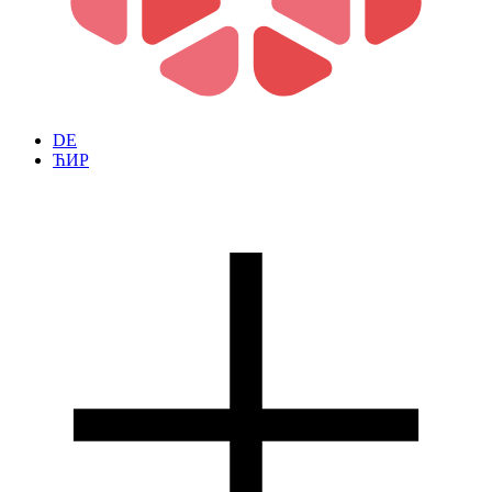
DE
ЋИР