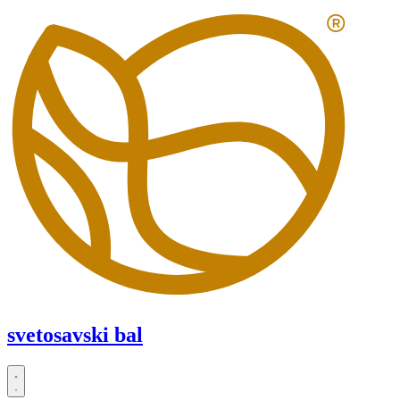
Скочите
на
садржај
svetosavski bal