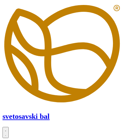
Скочите
на
садржај
svetosavski bal