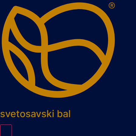
Скочите
на
садржај
svetosavski bal