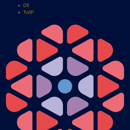
DE
ЋИР