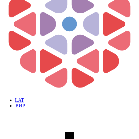
LAT
ЋИР