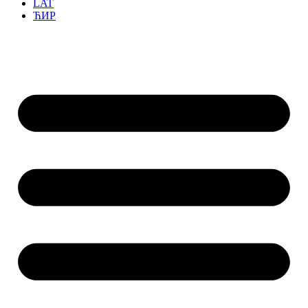
LAT
ЋИР