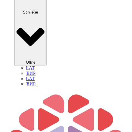
Schließe
Öffne
LAT
ЋИР
LAT
ЋИР