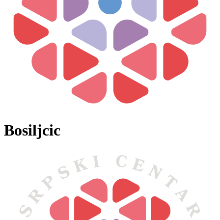
Bosiljcic