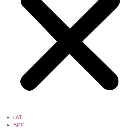
LAT
ЋИР