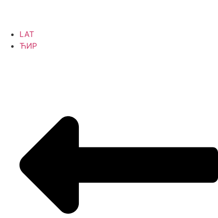
LAT
ЋИР