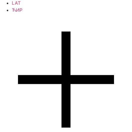
LAT
ЋИР