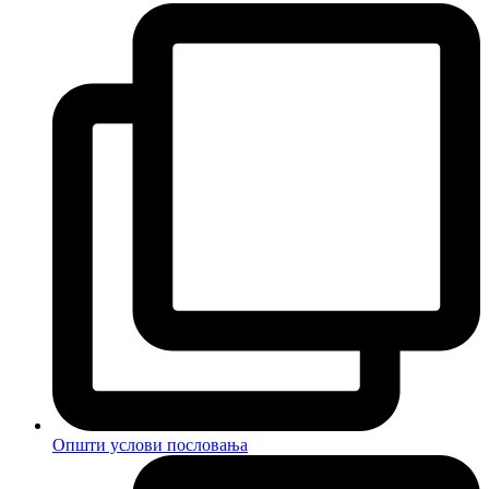
Општи услови пословања