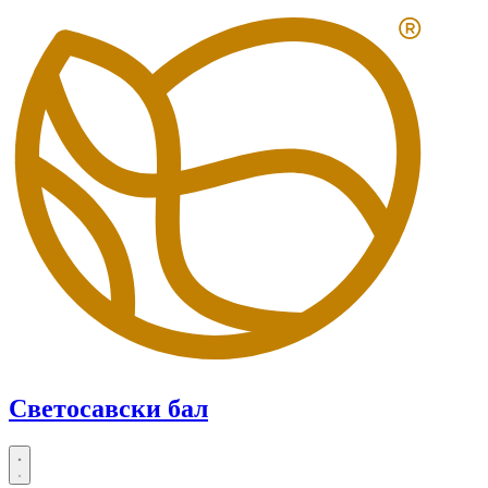
Skip
to
content
Светосавски бал