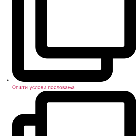
Општи услови пословања