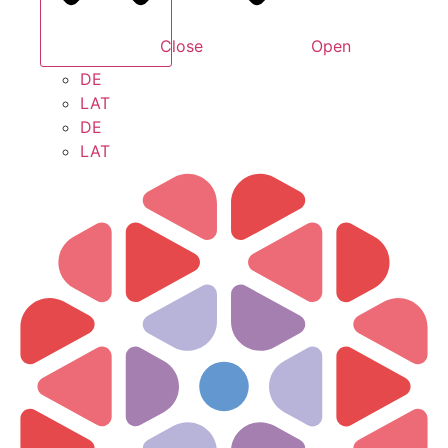
Close
Open
DE
LAT
DE
LAT