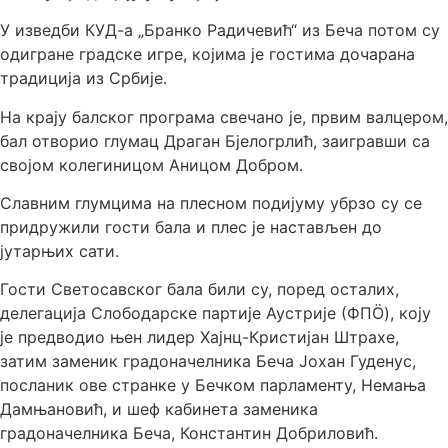
У изведби КУД-а „Бранко Радичевић“ из Беча потом су
одигране градске игре, којима је гостима дочарана
традиција из Србије.
На крају балског програма свечано је, првим валцером,
бал отворио глумац Драган Бјелогрлић, заигравши са
својом колегиницом Аницом Добром.
Славним глумцима на плесном подијуму убрзо су се
придружили гости бала и плес је настављен до
јутарњих сати.
Гости Светосавског бала били су, поред осталих,
делегација Слободарске партије Аустрије (ФПÖ), коју
је предводио њен лидер Хајнц-Кристијан Штрахе,
затим заменик градоначелника Беча Јохан Гуденус,
посланик ове странке у Бечком парламенту, Немања
Дамњановић, и шеф кабинета заменика
градоначелника Беча, Константин Добриловић.