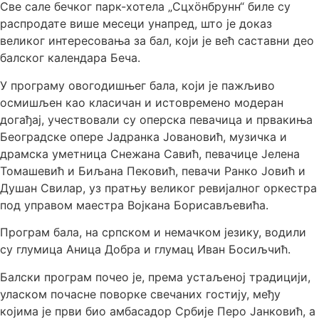
Све сале бечког парк-хотела „Сцхöнбрунн“ биле су
распродате више месеци унапред, што је доказ
великог интересовања за бал, који је већ саставни део
балског календара Беча.
У програму овогодишњег бала, који је пажљиво
осмишљен као класичан и истовремено модеран
догађај, учествовали су оперска певачица и првакиња
Београдске опере Јадранка Јовановић, музичка и
драмска уметница Снежана Савић, певачице Јелена
Томашевић и Биљана Пековић, певачи Ранко Јовић и
Душан Свилар, уз пратњу великог ревијалног оркестра
под управом маестра Војкана Борисављевића.
Програм бала, на српском и немачком језику, водили
су глумица Аница Добра и глумац Иван Босиљчић.
Балски програм почео је, према устаљеној традицији,
уласком почасне поворке свечаних гостију, међу
којима је први био амбасадор Србије Перо Јанковић, а