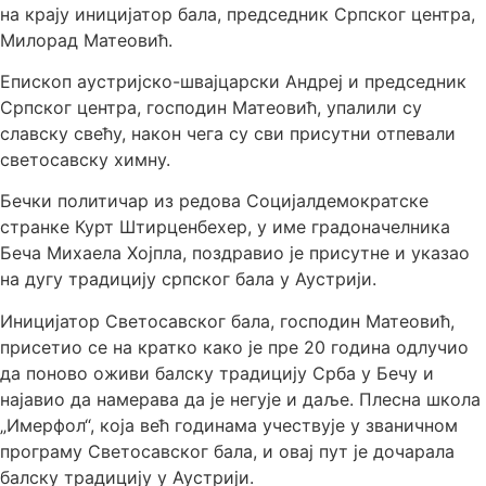
на крају иницијатор бала, председник Српског центра,
Милорад Матеовић.
Епископ аустријско-швајцарски Андреј и председник
Српског центра, господин Матеовић, упалили су
славску свећу, након чега су сви присутни отпевали
светосавску химну.
Бечки политичар из редова Социјалдемократске
странке Курт Штирценбехер, у име градоначелника
Беча Михаела Хојпла, поздравио је присутне и указао
на дугу традицију српског бала у Аустрији.
Иницијатор Светосавског бала, господин Матеовић,
присетио се на кратко како је пре 20 година одлучио
да поново оживи балску традицију Срба у Бечу и
најавио да намерава да је негује и даље. Плесна школа
„Имерфол“, која већ годинама учествује у званичном
програму Светосавског бала, и овај пут је дочарала
балску традицију у Аустрији.