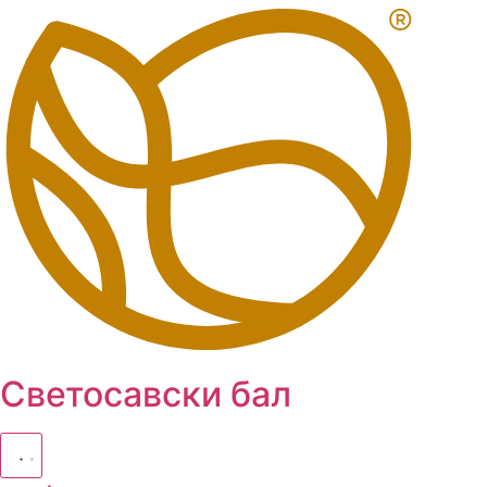
Skip
to
content
Светосавски бал