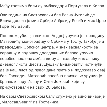
Међу гостима били су амбасадори Португала и Кипра.
Ове године на Светосавски бал Весна Југовић де
Винча довела је мис Србије Анђелију Рогић и мис Црне
Горе Теу Бабић.
Поводом јубилеја епископ Андреј уручио је господину
Матеовићу монографију о Србима у Трсту. Такође је и
председник Српског центра, у знак захвалности за
сарадњу и подршку досадашњих балова уручио
посебне поклоне амбасадору Јанковићу и власнику
дневног листа „Вести“, Душану Видаковићу, истичући
да је наш лист од првог дана пратио и подржавао овај
бал. Господин Матеовић посебно признање уручио је
брачном пару Ивану и Олги Јежевић који су
присуствовали на свих 20 балова.
На овом Светосавском балу служено је вино винарије
„Милосављевић“ из Трстеника.