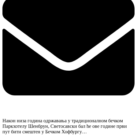
Након низа година одржавања у традиционалном бечком
Паркхотелу Шенбрун, Светосавски бал ће ове године први
пут бити смештен у Бечком Хофбургу…