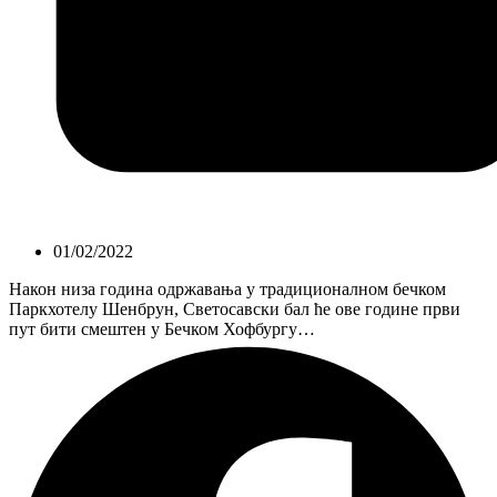
01/02/2022
Након низа година одржавања у традиционалном бечком
Паркхотелу Шенбрун, Светосавски бал ће ове године први
пут бити смештен у Бечком Хофбургу…