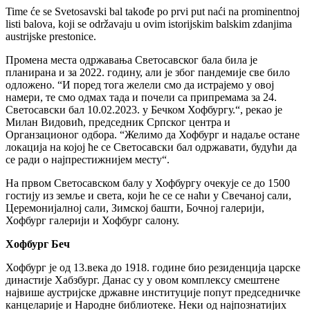
Time će se Svetosavski bal takođe po prvi put naći na prominentnoj
listi balova, koji se održavaju u ovim istorijskim balskim zdanjima
austrijske prestonice.
Промена места одржавања Светосавског бала била је
планирана и за 2022. годину, али је због пандемије све било
одложено. “И поред тога желели смо да истрајемо у овој
намери, те смо одмах тада и почели са припремама за 24.
Светосавски бал 10.02.2023. у Бечком Хофбургу.“, рекао је
Милан Видовић, председник Српског центра и
Органзационог одбора. “Желимо да Хофбург и надаље остане
локација на којој ће се Светосавски бал одржавати, будући да
се ради о најпрестижнијем месту“.
На првом Светосавском балу у Хофбургу очекује се до 1500
гостију из земље и света, који ће се се наћи у Свечаној сали,
Церемонијалној сали, Зимској башти, Бочној галерији,
Хофбург галерији и Хофбург салону.
Хофбург Беч
Хофбург је од 13.века до 1918. године био резиденција царске
династије Хабзбург. Данас су у овом комплексу смештене
највише аустријске државне институције попут председничке
канцеларије и Народне библиотеке. Неки од најпознатијих