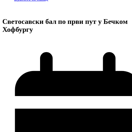
Светосавски бал по први пут у Бечком
Хофбургу