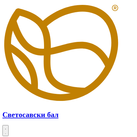
Skip
to
content
Светосавски бал