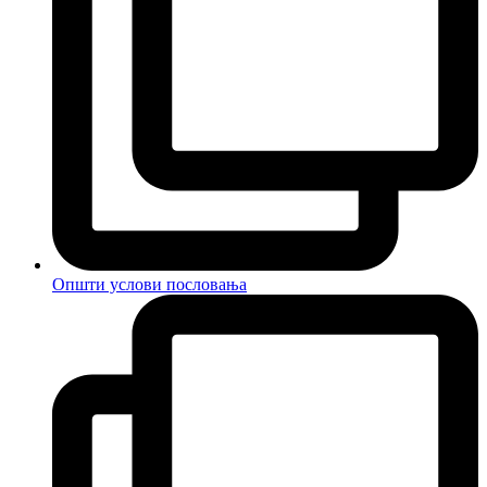
Општи услови пословања