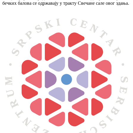
бечких балова се одржавају у тракту Свечане сале овог здања.