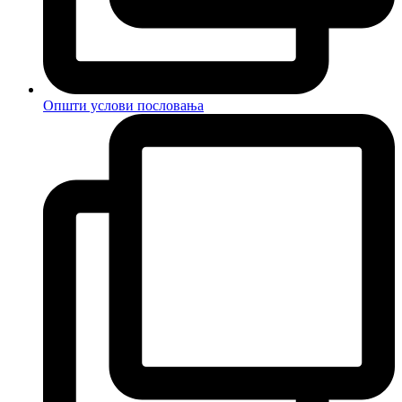
Општи услови пословања