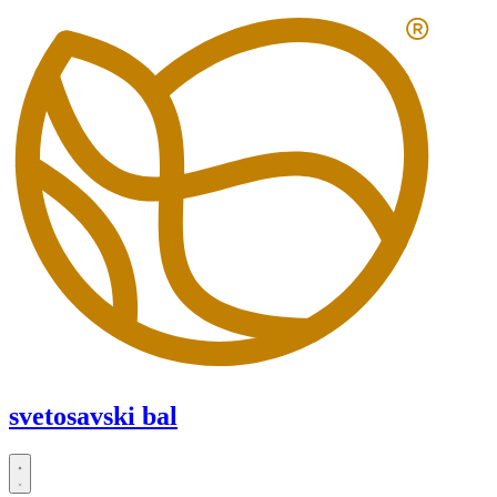
Скочите
на
садржај
svetosavski bal