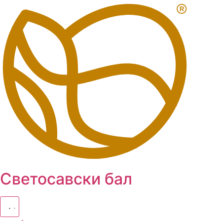
Skip
to
content
Светосавски бал