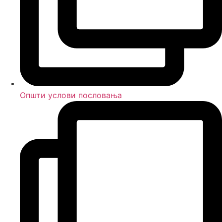
Општи услови пословања